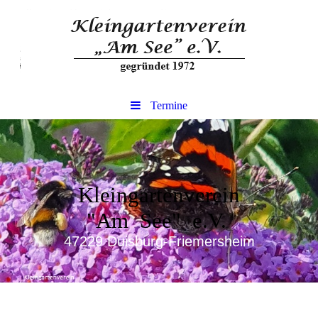
Termine
Kleingartenverein
"Am See" e.V.
47229 Duisburg-Friemersheim